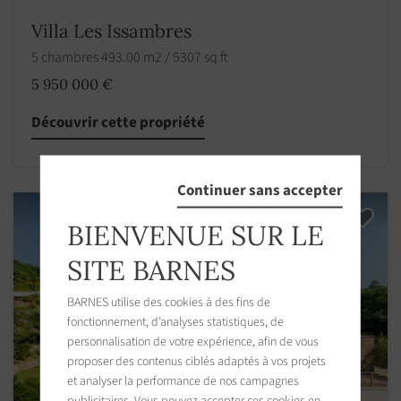
Villa Les Issambres
5 chambres 493.00 m2 / 5307 sq ft
5 950 000 €
Découvrir cette propriété
Continuer sans accepter
BIENVENUE SUR LE
SITE BARNES
BARNES utilise des cookies à des fins de
fonctionnement, d’analyses statistiques, de
personnalisation de votre expérience, afin de vous
proposer des contenus ciblés adaptés à vos projets
et analyser la performance de nos campagnes
publicitaires. Vous pouvez accepter ces cookies en