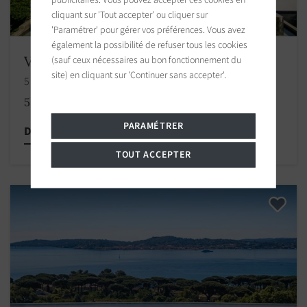
cliquant sur 'Tout accepter' ou cliquer sur
'Paramétrer' pour gérer vos préférences. Vous avez
également la possibilité de refuser tous les cookies
Villa Sainte-Maxime
(sauf ceux nécessaires au bon fonctionnement du
site) en cliquant sur 'Continuer sans accepter'.
5 chambres 300.00 m2 / 3229 sq ft
5 950 000 €
PARAMÉTRER
Découvrir cette propriété
TOUT ACCEPTER