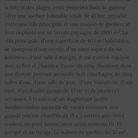
la mer et des plages, cette propriété haut de gamme
Toilettes
5
offre une surface habitable totale de 453m², répartie
entre une villa principale et une maison de gardien, le
Piscine
OUI
tout implanté sur un terrain paysager de 2900 m². La
villa principale, d'une superficie de 403 m² habitables,
Cheminée
OUI
se compose d'une entrée, d'un vaste espace de vie
lumineux, d'une salle à manger, d'une cuisine équipée
Alarme
OUI
avec cellier et chambre froide, de cinq chambres dont
Internet
OUI
une dortoir pouvant accueillir huit couchages, de cinq
salles d'eau, d'une salle de jeux , d'une buanderie, d'une
Air conditionné
OUI
cave, d'un double garage de 43 m² et de plusieurs
terrasses. À l'extérieur, un magnifique jardin
Double vitrage
OUI
méditerranéen accueille de vastes terrasses, une
grande piscine chauffée de 15 x 5 mètres avec volet
Arrosage
OUI
roulant, un pool-house, ainsi qu'un système Hi-Fi
intégré et un forage. La maison de gardien de 50 m²
Maison de gardien
OUI