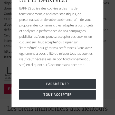
disposez d’un droit d’accès, de modification et de suppression de vos
données.
BARNES utilise des cookies à des fins de
Conformément à l’article L223-2 du Code de la consommation, le
fonctionnement, d’analyses statistiques, de
CLIENT est informé de son droit à s'inscrire gratuitement sur la liste
personnalisation de votre expérience, afin de vous
d'opposition au démarchage téléphonique, selon les conditions
proposer des contenus ciblés adaptés à vos projets
définies aux articles L 223-1 et suivants du Code de la consommation.
et analyser la performance de nos campagnes
Ce droit d’opposition peut être exercé par le CLIENT via un site
publicitaires. Vous pouvez accepter ces cookies en
internet géré par l’organisme désigné par les pouvoirs publics pour
cliquant sur 'Tout accepter' ou cliquer sur
administrer cette liste. L’adresse du site est la suivante :
'Paramétrer' pour gérer vos préférences. Vous avez
https://www.bloctel.gouv.fr
également la possibilité de refuser tous les cookies
Merci de cocher la case
(sauf ceux nécessaires au bon fonctionnement du
site) en cliquant sur 'Continuer sans accepter'.
PARAMÉTRER
TOUT ACCEPTER
Les biens immobiliers aux alentours