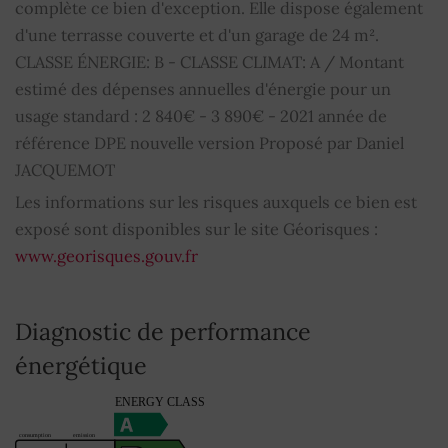
complète ce bien d'exception. Elle dispose également
d'une terrasse couverte et d'un garage de 24 m².
Fenêtres coulissantes
OUI
CLASSE ÉNERGIE: B - CLASSE CLIMAT: A / Montant
Volets roulants électriques
estimé des dépenses annuelles d'énergie pour un
OUI
usage standard : 2 840€ - 3 890€ - 2021 année de
Jacuzzi
OUI
référence DPE nouvelle version Proposé par Daniel
JACQUEMOT
Vidéophone
OUI
Les informations sur les risques auxquels ce bien est
exposé sont disponibles sur le site Géorisques :
Éclairage extérieur
OUI
www.georisques.gouv.fr
Adoucisseur d'eau
OUI
Diagnostic de performance
Bien soumis au régime de la copropriété
NON
énergétique
Montant moyen de la quote-part de charges
0
courantes