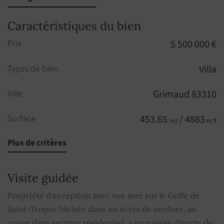
Caractéristiques du bien
Prix
5 500 000 €
Types de bien
Villa
Ville
Grimaud 83310
Surface
453.65
/ 4883
m2
sq ft
Plus de critères
Pièces
7
Chambres
7
Visite guidée
Salles de bains
2
Propriété d'exception avec vue mer sur le Golfe de
Saint-Tropez Nichée dans un écrin de verdure, au
Salles de douche
5
coeur dans secteur résidentiel, à proximité directe de