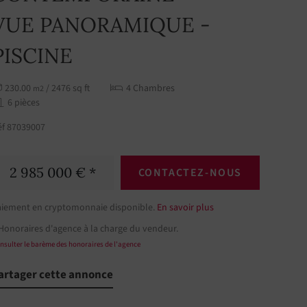
VUE PANORAMIQUE -
PISCINE
230.00
/ 2476 sq ft
4 Chambres
m2
6 pièces
éf 87039007
2 985 000 € *
CONTACTEZ-NOUS
aiement en cryptomonnaie disponible.
En savoir plus
Honoraires d'agence à la charge du vendeur.
nsulter le barème des honoraires de l'agence
artager cette annonce