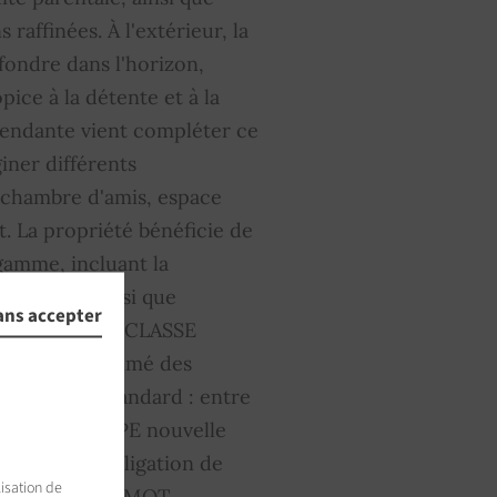
 raffinées. À l'extérieur, la
fondre dans l'horizon,
pice à la détente et à la
endante vient compléter ce
iner différents
 chambre d'amis, espace
t. La propriété bénéficie de
gamme, incluant la
ng couvert ainsi que
ans accepter
t extérieures. CLASSE
 Montant estimé des
 un usage standard : entre
rence 2025) DPE nouvelle
oumise à l'obligation de
isation de
 Daniel JACQUEMOT