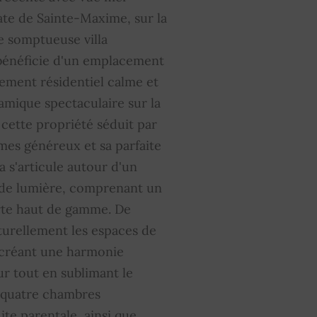
rrosage
OUI
te de Sainte-Maxime, sur la
 somptueuse villa
enêtres coulissantes
OUI
énéficie d'un emplacement
doucisseur d'eau
OUI
nement résidentiel calme et
mique spectaculaire sur la
ontant moyen de la quote-
0
 cette propriété séduit par
art de charges courantes
mes généreux et sa parfaite
la s'articule autour d'un
 de lumière, comprenant un
erte haut de gamme. De
aturellement les espaces de
, créant une harmonie
ur tout en sublimant le
e quatre chambres
te parentale, ainsi que