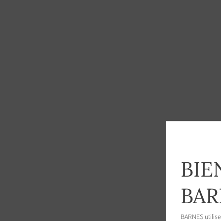
BIE
BAR
BARNES utilise