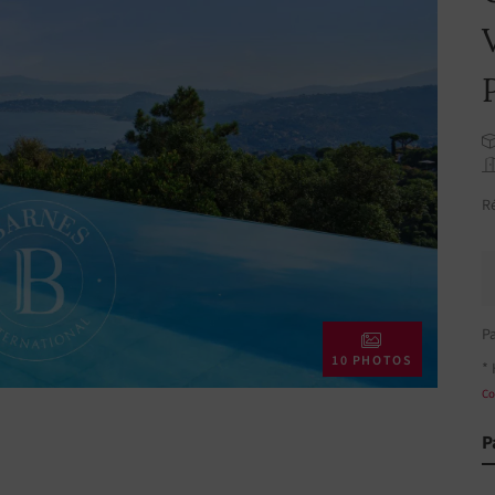
R
P
10 PHOTOS
* 
Co
P