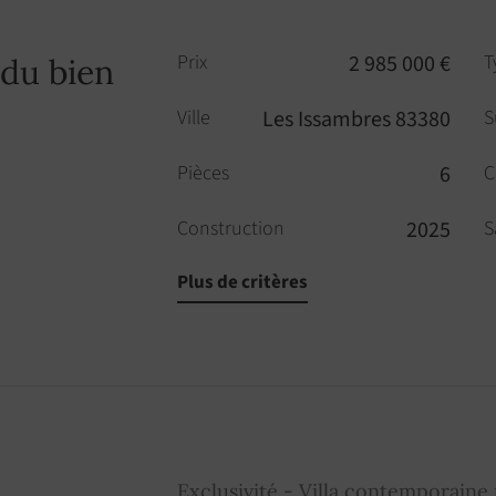
Prix
2 985 000 €
T
 du bien
Ville
Les Issambres 83380
S
Pièces
6
C
Construction
2025
S
Plus de critères
Salles de douche
2
T
Parking
1
P
Alarme
OUI
I
Internet
OUI
A
Exclusivité - Villa contemporaine