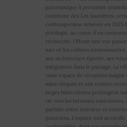
Double vitrage
OUI
A
panoramique À proximité immédia
commune des Les Issambres, cette
Portail électrique
OUI
F
contemporaine achevée en 2025 b
Éclairage extérieur
OUI
A
privilégié, au coeur d'un environ
recherché. Offrant une vue panora
Bien soumis au régime de
NON
M
mer et les collines environnantes,
la copropriété
p
son architecture épurée, ses volu
intégration dans le paysage. La vil
vaste espace de réception baigné
salon élégant et une cuisine ouv
larges baies vitrées prolongent n
vie vers les terrasses extérieures
parfaite entre intérieur et extérie
panorama. L'espace nuit accueill
confortables, dont une superbe sui