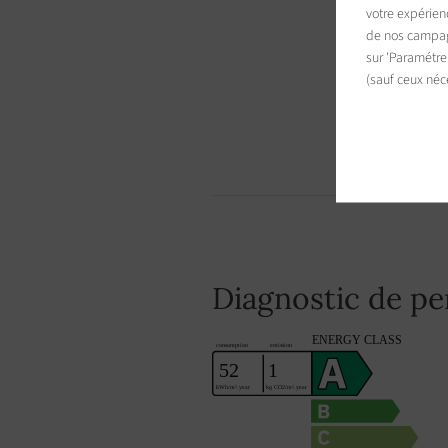
votre expérien
de nos campagn
sur 'Paramétre
(sauf ceux néc
Diagnostic de p