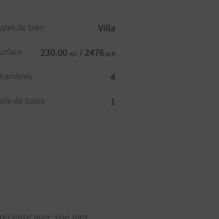
ypes de bien
Villa
urface
230.00
/ 2476
m2
sq ft
hambres
4
alle de bains
1
oilettes
2
iscine
OUI
nterphone
OUI
ir conditionné
OUI
 récente avec vue mer