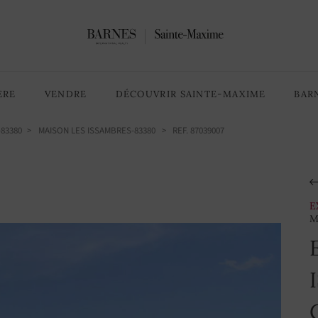
4 Chambres
6 pièces
ÈRE
VENDRE
DÉCOUVRIR SAINTE-MAXIME
BAR
83380
MAISON LES ISSAMBRES-83380
> REF. 87039007
E
M