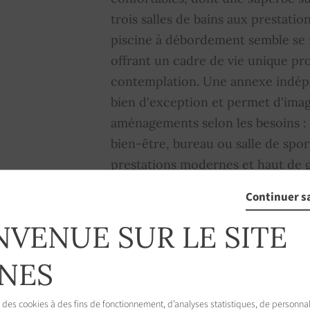
trois salles de bains aux prestations
piscine à débordement semble se 
offrant un cadre de vie unique pro
contemplation. Une annexe indép
bien d'exception et permet d'imag
aménagements selon les besoins :
bien-être, bureau ou salle de spor
prestations modernes et haut de 
climatisation réversible, un parki
Continuer s
plusieurs places de stationnemen
NVENUE SUR LE SITE
ÉNERGIE : A - CLASSE CLIMAT : A
dépenses annuelles d'énergie pour
NES
1 010 € et 1 420 € (année de réfé
version Bien situé dans une zone s
 des cookies à des fins de fonctionnement, d’analyses statistiques, de personnal
débroussaillement. Proposé par